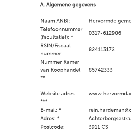
A. Algemene gegevens
Naam ANBI:
Hervormde geme
Telefoonnummer
0317-612906
(facultatief): *
RSIN/Fiscaal
824113172
nummer:
Nummer Kamer
van Koophandel
85742333
**
Website adres:
www.hervormdac
***
E-mail: *
rein.hardeman@
Adres: *
Achterbergsestr
Postcode:
3911 CS